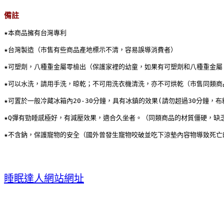
備註
★本商品擁有台灣專利
★台灣製造（市售有些商品產地標示不清，容易誤導消費者）
★可塑劑，八種重金屬零檢出（保護家裡的幼童，如果有可塑劑和八種重金屬
★可以水洗，請用手洗，晾乾；不可用洗衣機清洗，亦不可烘乾（市售同類商
★可置於一般冷藏冰箱內20-30分鐘，具有冰鎮的效果(請勿超過30分鐘，
★Q彈有勁睡感極好，有減壓效果，適合久坐者。（同類商品的材質僵硬，缺
★不含鈉，保護寵物的安全（國外曾發生寵物咬破並吃下涼墊內容物導致死亡
睡眠達人網站網址