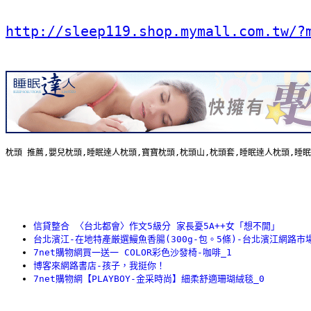
http://sleep119.shop.mymall.com.tw/?
枕頭 推薦,嬰兒枕頭,睡眠達人枕頭,寶寶枕頭,枕頭山,枕頭套,睡眠達人枕頭,睡眠
信貸整合 〈台北都會〉作文5級分 家長憂5A++女「想不開」 
台北濱江-在地特產厳選鰻魚香腸(300g-包。5條)-台北濱江網路市
7net購物網買一送一 COLOR彩色沙發椅-咖啡_1
博客來網路書店-孩子，我挺你！
7net購物網【PLAYBOY-金采時尚】細柔舒適珊瑚絨毯_0